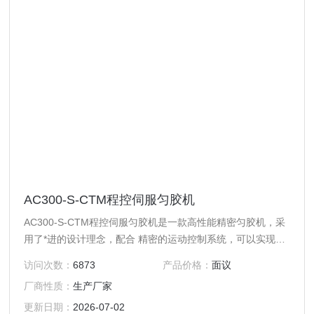
AC300-S-CTM程控伺服匀胶机
AC300-S-CTM程控伺服匀胶机是一款高性能精密匀胶机，采
用了*进的设计理念，配合 精密的运动控制系统，可以实现高
精度、高均匀度的匀胶操作。可以存贮 100 组程序，每组程
访问次数：
6873
产品价格：
面议
序可达 100 步。所有运行参数如转速、加速度、转动时间、
厂商性质：
生产厂家
点 胶机选择等都可在触屏上方便设置。
更新日期：
2026-07-02