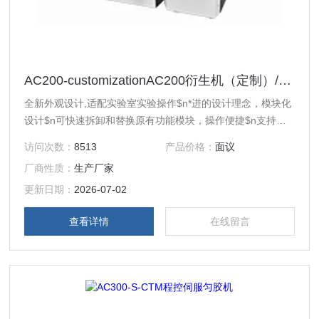
AC200-customizationAC200衍生机（定制）/自动匀胶显影机
全新外观设计,适配实验室实验操作$n*进的设计理念，模块化
设计$n可快速拆卸和替换原有功能模块，操作便捷$n支持去
边、背洗、匀胶、显影、清洗等功能模块个性化定制 $n可实
访问次数：
8513
产品价格：
面议
现不同功能模块的自由组合定制$n配载精密的运动控制系
厂商性质：
生产厂家
统，提高实验精度及重复性
更新日期：
2026-07-02
查看详情
在线留言