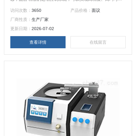
的匀胶操作。可以存贮 100 组程序，每组程序可达 100 步。
访问次数：
3650
产品价格：
面议
所有运行参数如转速、加速度、转动时间、点 胶机选择等都
厂商性质：
生产厂家
可在触屏上方便设置。
更新日期：
2026-07-02
查看详情
在线留言