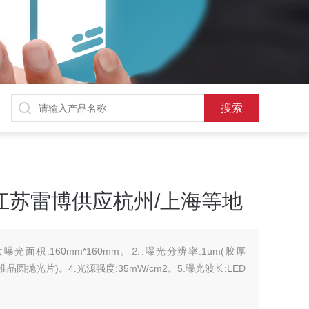
江苏雷博供应杭州/上海等地
光面积:160mm*160mm。⒉.曝光分辨率:1um(胶厚
标准晶圆抛光片)。4.光源强度:35mW/cm2。5.曝光波长:LED