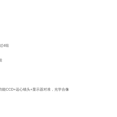
过4组
能
能CCD+远心镜头+显示器对准，光学合像