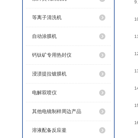
9.掩
等离子清洗机
10
自动涂膜机
11.
12
钙钛矿专用热封仪
13
浸渍提拉镀膜机
14.
电解双喷仪
15
其他电镜制样周边产品
16
溶液配备反应釜