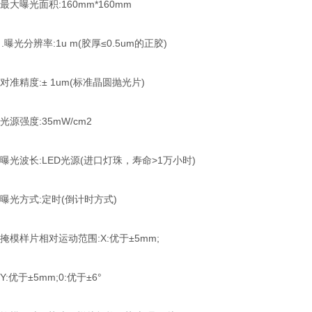
大曝光面积:160mm*160mm
光分辨率:1u m(胶厚≤0.5um的正胶)
准精度:± 1um(标准晶圆抛光片)
源强度:35mW/cm2
光波长:LED光源(进口灯珠，寿命>1万小时)
光方式:定时(倒计时方式)
模样片相对运动范围:X:优于±5mm;
:优于±5mm;0:优于±6°