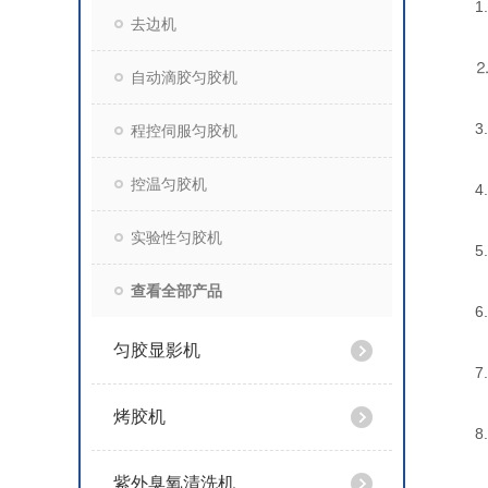
1.最
去边机
⒉.曝
自动滴胶匀胶机
3.对
程控伺服匀胶机
控温匀胶机
4.光
实验性匀胶机
5.曝
查看全部产品
6.曝
匀胶显影机
7.掩
烤胶机
8.Y
紫外臭氧清洗机