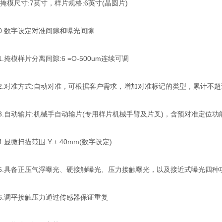
模尺寸:7英寸，样片规格:6英寸(晶圆片)
.数字设定对准间隙和曝光间隙
掩模样片分离间隙:6 =O-500um连续可调
.对准方式:自动对准，可根据客户需求，增加对准标记的类型，累计不超
.自动输片:机械手自动输片(专用样片机械手臂及片叉)，含预对准定位功
显微扫描范围:Y:± 40mm(数字设定)
.具备正压气浮曝光、硬接触曝光、压力接触曝光，以及接近式曝光四种功
.调平接触压力通过传感器保证重复