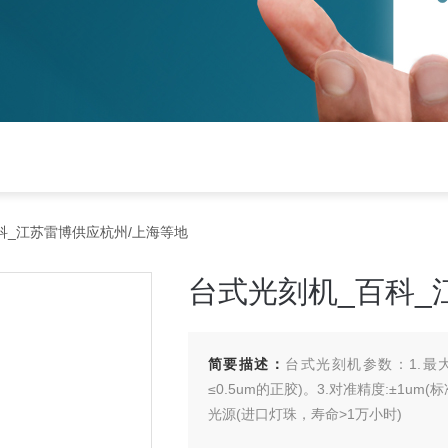
科_江苏雷博供应杭州/上海等地
台式光刻机_百科_
简要描述：
台式光刻机参数：1.最大曝
≤0.5um的正胶)。3.对准精度:±1um(
光源(进口灯珠，寿命>1万小时)