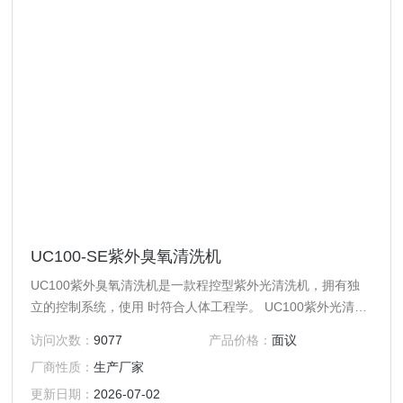
UC100-SE紫外臭氧清洗机
UC100紫外臭氧清洗机是一款程控型紫外光清洗机，拥有独
立的控制系统，使用 时符合人体工程学。 UC100紫外光清洗
机是市场上使用集成控制系统的桌面型紫外光清洗机 ，控制
访问次数：
9077
产品价格：
面议
系统带有LCD点阵液晶显示屏，数字化的界面让用户使用更加
厂商性质：
生产厂家
简单，操作 按钮和显示屏均在产品上部提供友好的用户操
作。
更新日期：
2026-07-02