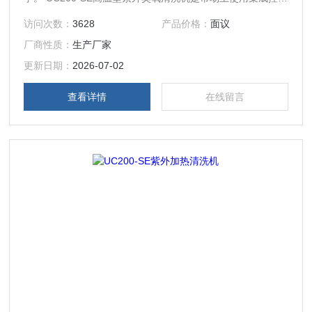
系统的桌面型紫外光清洗机 ，控制系统带有LCD点阵液晶显
访问次数：
3628
产品价格：
面议
示屏，数字化的界面让用户使用更加简单，操作按钮和显示屏
厂商性质：
生产厂家
均在产品上部提供友好的用户操作。
更新日期：
2026-07-02
查看详情
在线留言