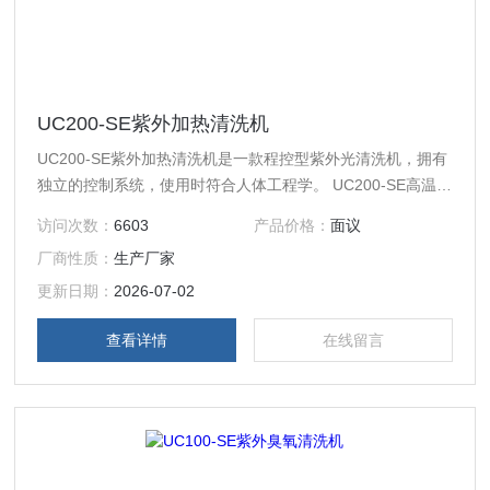
UC200-SE紫外加热清洗机
UC200-SE紫外加热清洗机是一款程控型紫外光清洗机，拥有
独立的控制系统，使用时符合人体工程学。 UC200-SE高温型
紫外臭氧清洗机是市场上使用集成控制系统的桌面型紫外光清
访问次数：
6603
产品价格：
面议
洗机 ，控制系统带有LCD点阵液晶显示屏，数字化的界面让
厂商性质：
生产厂家
用户使用更加简单，操作按钮和显示屏均在产品上部提供友好
的用户操作。基片高度使用外接旋钮以升降不锈钢顶针来调节
更新日期：
2026-07-02
高度，过程更加平稳。0到60的翻盖开合角度，开合范围内
查看详情
在线留言