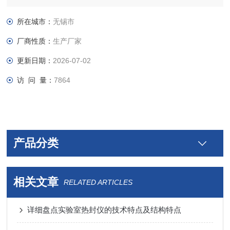
TEM 样品制备通常耗时耗力，而且由于人为影响带来诸多不确
定性结果。我们的冲样器从设计、
所在城市：
无锡市
选材到制造，精益求精、追求完美、功能与美学的完美结合，定
厂商性质：
生产厂家
能给您带来完美制样体验。
PM200 冲样器适合冲切 50um-120um 厚度金属或有一定韧性的
更新日期：
2026-07-02
薄片。
访 问 量：
7864
产品分类
相关文章
RELATED ARTICLES
详细盘点实验室热封仪的技术特点及结构特点