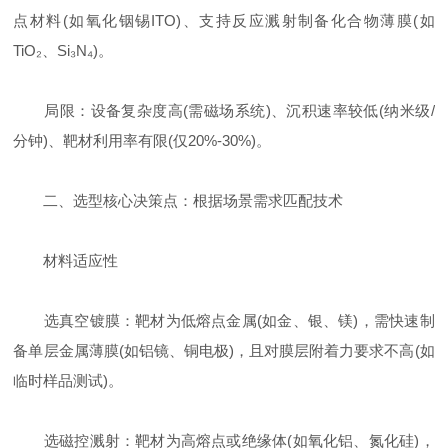
点材料(如氧化铟锡ITO)、支持反应溅射制备化合物薄膜(如
TiO₂、Si₃N₄)。
局限：设备复杂度高(需磁场系统)、沉积速率较低(纳米级/
分钟)、靶材利用率有限(仅20%-30%)。
二、选型核心决策点：根据场景需求匹配技术
材料适应性
选真空镀膜：靶材为低熔点金属(如金、银、镁)，需快速制
备单层金属薄膜(如铝镜、铜电极)，且对膜层附着力要求不高(如
临时样品测试)。
选磁控溅射：靶材为高熔点或绝缘体(如氧化铝、氮化硅)，