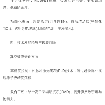
半导体器件：MOSFET栅极、金属互连层等，要求高纯
度、低缺陷密度。
功能化表面：超硬涂层(刀具镀TiN)、自清洁涂层(光催化
TiO₂)、透明导电玻璃(太阳能电池、平板显示)。
四、技术发展趋势与选型前瞻
真空镀膜进化方向
高精度控制：如脉冲激光沉积(PLD)技术，通过超快脉冲实
现原子级精度沉积。
复合工艺：结合离子束辅助沉积(IBAD)，提升膜层致密度与
附着力。