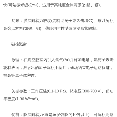
快(可达微米级/分钟)、适用于高纯度金属薄膜(如铝、银)。
局限：膜层附着力较弱(需辅助离子束轰击增强)、难以沉积
高熔点材料(如钨、钼)、薄膜均匀性受蒸发源形状限制。
磁控溅射
原理：在真空腔室内引入氩气(Ar)并施加电场，氩离子轰击
靶材表面，溅射出的原子沉积于基片；磁场约束电子运动轨迹，
提高等离子体密度。
关键参数：工作压强(0.1-10 Pa)、靶电压(300-700 V)、靶功
率密度(1-36 W/cm²)。
优势：膜层附着力强(是蒸发镀膜的10倍以上)、可沉积高熔