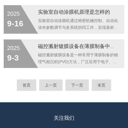
精度涂布，保证产品一致性显著的优势之一是
面具有重要作用。它通过电解反应原理，将电
其涂布精度。它能够实现自动化控制，通过高
解质通过两个喷嘴喷洒到处理表面，同时通过
实验室自动涂膜机原理是怎样的
2025
精度的传感器和控制系统对胶液的涂布量、涂
电流的作用使得表面产生相应的化学反应，达
布速度、涂布压力等参数进行精确调节，确保
到清洁或表面改性的效果。下面将详细介绍电
实验室自动涂膜机通过精密机械控制、自动化
9-16
每一批次产品的涂层厚度和均匀性都达到标准
解双喷仪在材料表面处理中的应用。（1）金
涂布参数调节与多系统协同工作，实现基材表
要...
属表面清洗在金属表面清洗中应用广泛，特别
面薄膜的均匀制备，其核心原理可拆解为以下
是对于铝、铜、不锈钢等金属材料。由于金属
技术环节：一、核心驱动系统：电机与传动控
磁控溅射镀膜设备在薄膜制备中的应用
2025
在加工过程中容易产生氧化层、油污和污垢，
制电机驱动：采用步进电机或伺服电机作为动
传统的清洗方法往往无法清除这些污染物。而
力源，通过数字信号精确控制涂布头的运动速
磁控溅射镀膜设备是一种常用于薄膜制备的物
9-3
它通过电解反应，可以有效去除金属表面的
度(如0-180mm/s可调)和方向。例如，某型号
理气相沉积(PVD)方法，广泛应用于电子、光
氧...
涂膜机通过伺服电机实现涂布速度误差传动机
学、能源以及其他领域的薄膜材料的生产。其
构：进口钢杆或高精度导轨替代传统皮带传
原理是通过磁场增强的溅射效应，使靶材表面
动，减少机械振动对涂布均匀性的影响。如某
的原子或分子脱离并沉积在基片表面，从而形
首页
上一页
下一页
末页
机型采用中国台湾上银导轨，配合线性运动模
成薄膜。磁控溅射技术具有很多优点，如薄膜
块，使涂布头移动平稳性提升50%...
质量高、沉积速率可控、适用材料广泛等，因
此成为现代薄膜制备中关键的一项技术。磁控
溅射镀膜设备主要由靶材、电源、基片及磁场
等部分组成。磁控溅射的工作原理是利用高能
关注我们
粒子轰击靶材，靶材表面的原子或分子被激发