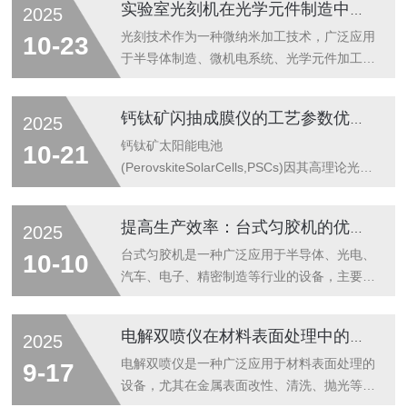
实验室光刻机在光学元件制造中的应用
2025
解为以下环节：涂胶工艺滴胶与旋涂：高精度
泵将定量光刻胶滴至晶圆中心，真空吸盘固定
光刻技术作为一种微纳米加工技术，广泛应用
10-23
晶圆后高速旋转(转速0-10,000rpm，精度
于半导体制造、微机电系统、光学元件加工等
±1rpm)，利用离心力使光刻胶均匀铺展，形
领域。在光学元件的制造过程中，实验室光刻
成纳米级胶膜。例如，中国电科45所DYX-
机起到了至关重要的作用，尤其是在高精度、
钙钛矿闪抽成膜仪的工艺参数优化与膜质量控制
2025
640S机型通过动态旋涂法，实现4/6英寸晶圆
微细结构的制作上。它作为一种小型、精密的
胶膜厚度波动≤3%。去边清洗：边缘光刻胶清
光刻设备，通常用于科研和小规模生产，尤其
钙钛矿太阳能电池
10-21
除功...
是在光学元件的设计、开发与验证阶段具有不
(PerovskiteSolarCells,PSCs)因其高理论光电
可替代的应用价值。光刻技术是利用紫外线、
转换效率(单结钙钛矿电池认证效率已达
可见光或激光等光源，通过光掩模将光信号投
26.1%)、低制备成本及可调带隙(1.2~2.3eV)
提高生产效率：台式匀胶机的优势解析
2025
射到光刻胶上，经过显影处理，形成具有微米
成为下一代光伏技术的核心方向。其中，钙钛
或纳米尺度图形的技术。在光学元件制造中，
矿吸光层(如MAPbI₃、FAPbI₃、
台式匀胶机是一种广泛应用于半导体、光电、
10-10
实验室光刻机利用其精确的图形转移能力，
Cs₀.₁₅FA₀.₈₅Pb(I₀.₈₅Br₀.₁₅)₃)的质量(结晶度、
汽车、电子、精密制造等行业的设备，主要用
可...
缺陷密度、界面钝化)直接决定了载流子传输
于在基片表面均匀涂布薄层胶液。随着工业自
效率与器件稳定性。​​闪蒸成膜仪
动化的推进，因其精确度高、效率高、操作简
电解双喷仪在材料表面处理中的应用
2025
（FlashEvaporationDeposition,FED）​​通过高
单等特点，逐渐成为许多生产线中的核心设
温快...
备。通过对台式匀胶机的优势进行深入解析，
电解双喷仪是一种广泛应用于材料表面处理的
9-17
可以更好地理解其如何提高生产效率。一、高
设备，尤其在金属表面改性、清洗、抛光等方