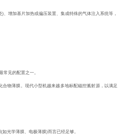
瓷)、增加基片加热或偏压装置、集成特殊的气体注入系统等，
机中最常见的配置之一。
化合物薄膜。现代小型机越来越多地标配磁控溅射源，以满足
量应用(如光学薄膜、电极薄膜)而言已经足够。