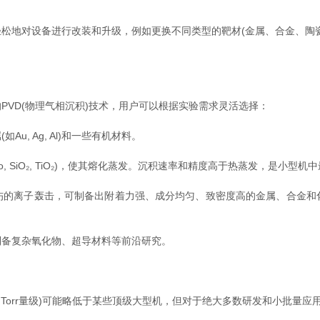
松地对设备进行改装和升级，例如更换不同类型的靶材(金属、合金、陶
D(物理气相沉积)技术，用户可以根据实验需求灵活选择：
u, Ag, Al)和一些有机材料。
, SiO₂, TiO₂)，使其熔化蒸发。沉积速率和精度高于热蒸发，是小型
伤的离子轰击，可制备出附着力强、成分均匀、致密度高的金属、合金和
制备复杂氧化物、超导材料等前沿研究。
10⁻⁶ Torr量级)可能略低于某些顶级大型机，但对于绝大多数研发和小批