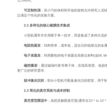
尤为有利。
可定制性强
：其小巧的体积和开放的架构允许研究人员轻
以满足个性化的实验方案。
2.2 多样化的核心镀膜技术集成
小型机通常并非局限于单一技术，而是集成了多种主流的PV
电阻热蒸发
：结构简单，成本低，适合沉积低熔点的金属(如A
电子束蒸发
：利用聚焦的电子束轰击高熔点材料(如W, Mo
磁控溅射
：通过磁场约束等离子体，实现高密度、低损
更广泛的研究需求。
脉冲激光沉积
：部分小型机可配备激光沉积腔室，用于
2.3 简化的真空系统与成本控制
真空度范围适中
：虽然其极限真空度(通常在10⁻⁵ to 