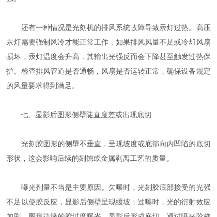
还有一种情况是光刻机的排风系统故障导致汞灯过热。高压
汞灯需要强制风冷才能正常工作，如果排风风量不足或冷却风扇
损坏，汞灯温度会升高，其输出光强反而会下降甚至触发过热保
护。检查排风管道是否通畅，风扇是否运转正常，确保设备规定
的风量要求得到满足。
七、显影后图形侧壁陡直度差或出现底切
光刻胶图形的侧壁不垂直，呈现坡度或底部向内凹陷的底切
形状，这会影响后续的刻蚀或金属剥离工艺的质量。
曝光剂量不当是主要原因。欠曝时，光刻胶底部接受的光强
不足以使胶反应，显影后侧壁呈现缓坡；过曝时，光的衍射效应
加剧，图形边缘的胶过度曝光，显影后形成底切。通过曝光阶梯