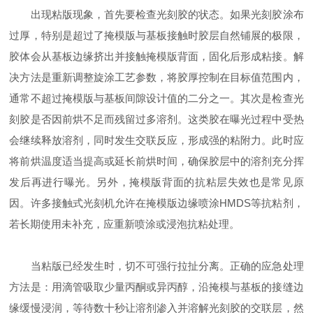
出现粘版现象，首先要检查光刻胶的状态。如果光刻胶涂布
过厚，特别是超过了掩模版与基板接触时胶层自然铺展的极限，
胶体会从基板边缘挤出并接触掩模版背面，固化后形成粘接。解
决方法是重新调整旋涂工艺参数，将胶厚控制在目标值范围内，
通常不超过掩模版与基板间隙设计值的二分之一。其次是检查光
刻胶是否因前烘不足而残留过多溶剂。这类胶在曝光过程中受热
会继续释放溶剂，同时发生交联反应，形成强的粘附力。此时应
将前烘温度适当提高或延长前烘时间，确保胶层中的溶剂充分挥
发后再进行曝光。另外，掩模版背面的抗粘层失效也是常见原
因。许多接触式光刻机允许在掩模版边缘喷涂HMDS等抗粘剂，
若长期使用未补充，应重新喷涂或浸泡抗粘处理。
当粘版已经发生时，切不可强行拉扯分离。正确的应急处理
方法是：用滴管吸取少量丙酮或异丙醇，沿掩模与基板的接缝边
缘缓慢浸润，等待数十秒让溶剂渗入并溶解光刻胶的交联层，然