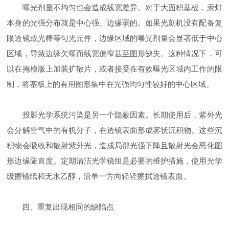
曝光剂量不均匀也会造成线宽差异。对于大面积基板，汞灯
本身的光强分布就是中心强、边缘弱的。如果光刻机没有配备复
眼透镜或光棒等匀光元件，边缘区域的曝光剂量会显著低于中心
区域，导致边缘欠曝而线宽偏窄甚至图形缺失。这种情况下，可
以在掩模版上加装扩散片，或者接受在有效曝光区域内工作的限
制，将基板上的有用图形集中在光强均匀性较好的中心区域。
投影光学系统污染是另一个隐蔽因素。长期使用后，紫外光
会分解空气中的有机分子，在透镜表面形成雾状沉积物。这些沉
积物会吸收和散射紫外光，造成局部光强下降且散射光会恶化图
形边缘陡直度。定期清洁光学镜组是必要的维护措施，使用光学
级擦镜纸和无水乙醇，沿单一方向轻轻擦拭透镜表面。
四、重复出现相同的缺陷点