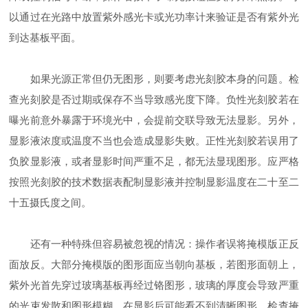
以通过在光路中放置紫外感光卡或光功率计来验证是否有紫外光
到达基板平面。
如果光源正常但仍无图形，则要考虑光刻胶本身的问题。检
查光刻胶是否过期或保存不当导致感光度下降。负性光刻胶若在
曝光前意外暴露于环境光中，会提前交联导致无法显影。另外，
显影液浓度或温度不当也会造成显影失败。正性光刻胶若误用了
负胶显影液，或者显影时间严重不足，都无法显现图形。应严格
按照光刻胶的技术数据表配制显影液并控制显影温度在二十至二
十五摄氏度之间。
还有一种特殊但容易被忽视的情况：操作者误将掩模版正反
面放反。大部分掩模版的图形面应当朝向基板，若图形面朝上，
紫外光首先穿过玻璃基板再经过铬图形，玻璃的厚度会导致严重
的光束发散和图形模糊，在显影后可能看不到清晰图形。检查掩