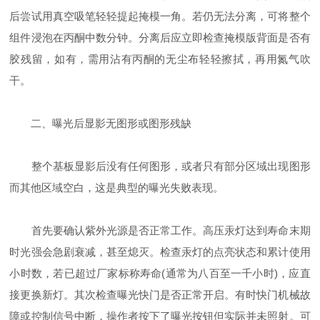
后尝试用真空吸笔轻轻提起掩模一角。若仍无法分离，可将整个
组件浸泡在丙酮中数分钟。分离后应立即检查掩模版背面是否有
胶残留，如有，需用沾有丙酮的无尘布轻轻擦拭，再用氮气吹
干。
二、曝光后显影无图形或图形残缺
整个基板显影后没有任何图形，或者只有部分区域出现图形
而其他区域空白，这是典型的曝光失败表现。
首先要确认紫外光源是否正常工作。高压汞灯达到寿命末期
时光强会急剧衰减，甚至熄灭。检查汞灯的点亮状态和累计使用
小时数，若已超过厂家标称寿命(通常为八百至一千小时)，应直
接更换新灯。其次检查曝光快门是否正常开启。有时快门机械故
障或控制信号中断，操作者按下了曝光按钮但实际并未照射。可