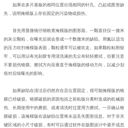
如果在多片基板的相同位置出现相同的针孔、凸起或图形缺
失，说明掩模版上存在固定的污染物或损伤。
首先用显微镜仔细检查掩模版的图形面。一颗直径仅一微米
的灰尘颗粒，在曝光后就会形成一个数微米的缺陷。用氮以适当
的压力吹扫掩模版表面，颗粒通常可以被吹走。如果颗粒粘附较
牢，可以用沾有光刻胶专用清洗液的无尘布轻轻擦拭，但要注意
不要损伤铬膜。擦拭方向应垂直于掩模版的移动方向，以减少划
痕对后续曝光的影响。
如果缺陷在清洁后仍然存在且位置固定，很可能掩模版的铬
膜已经破损。铬膜破损的原因包括之前粘版分离时造成的机械损
伤、长期使用中的磨损、或者清洗时过度用力擦拭。一旦确认铬
膜破损，该掩模版在该缺陷位置将永远丢失图形信息。对于非关
键区域的小尺寸破损，有时可以通过软件在版图设计中避开或忽