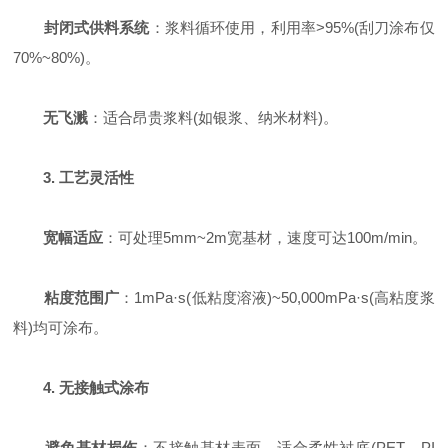
封闭式供料系统
：浆料循环使用，利用率>95%(刮刀涂布仅
70%~80%)。
无飞溅
：适合昂贵浆料(如银浆、纳米材料)。
3. 工艺灵活性
宽幅适应
：可处理5mm~2m宽基材，速度可达100m/min。
粘度范围广
：1mPa·s(低粘度溶液)~50,000mPa·s(高粘度浆
料)均可涂布。
4. 无接触式涂布
避免基材损伤
：不接触基材表面，适合柔性衬底(PET、PI