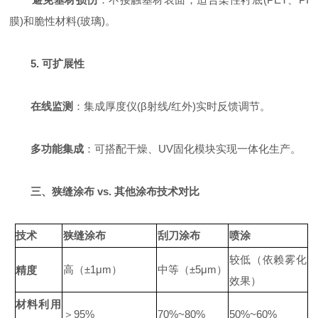
膜)和脆性材料(玻璃)。
5. 可扩展性
在线监测
：集成厚度仪(β射线/红外)实时反馈调节。
多功能集成
：可搭配干燥、UV固化模块实现一体化生产。
三、狭缝涂布 vs. 其他涂布技术对比
技术
狭缝涂布
刮刀涂布
喷涂
较低（依赖雾化
高
（
）
中等（
）
精度
±1μm
±5μm
效果）
材料利用
＞
95%
70%~80%
50%~60%