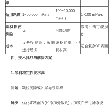
率
100~10,000
适用粘度
1~50,000 mPa·s
1~100 mPa·s
mPa·s
基材损伤
液滴冲击可能损
无
可能刮伤
风险
伤
设备投资高，长期
设备简单，但
适合复杂
表面
成本
3D
运行经济
耗材高
四、技术挑战与解决方案
1. 浆料稳定性要求高
问题
：颗粒沉降或团聚导致堵模。
解决
：优化浆料配方(如添加分散剂)，加装在线过滤系统。