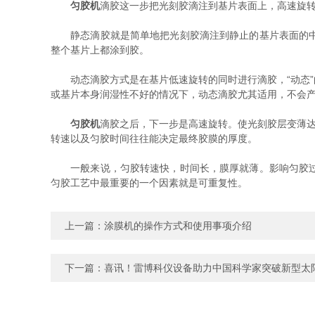
匀胶机
滴胶这一步把光刻胶滴注到基片表面上，高速旋
静态滴胶就是简单地把光刻胶滴注到静止的基片表面的中心
整个基片上都涂到胶。
动态滴胶方式是在基片低速旋转的同时进行滴胶，“动态”
或基片本身润湿性不好的情况下，动态滴胶尤其适用，不会
匀胶机
滴胶之后，下一步是高速旋转。使光刻胶层变薄达
转速以及匀胶时间往往能决定最终胶膜的厚度。
一般来说，匀胶转速快，时间长，膜厚就薄。影响匀胶过程
匀胶工艺中最重要的一个因素就是可重复性。
上一篇：
涂膜机的操作方式和使用事项介绍
下一篇：
喜讯！雷博科仪设备助力中国科学家突破新型太