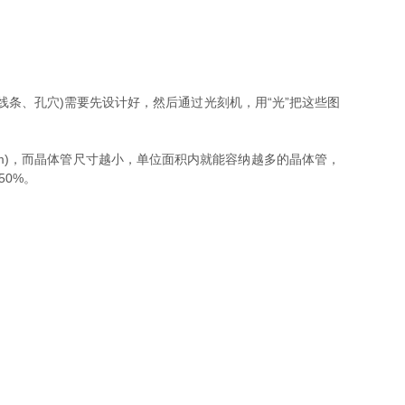
线条、孔穴)需要先设计好，然后通过光刻机，用“光”把这些图
3nm)，而晶体管尺寸越小，单位面积内就能容纳越多的晶体管，
50%。