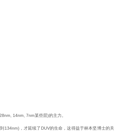
nm, 14nm, 7nm某些层)的主力。
134nm)，才延续了DUV的生命，这得益于林本坚博士的关