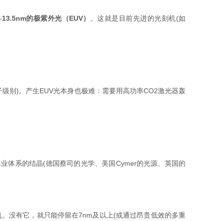
—
13.5nm的极紫外光（EUV）
。这就是目前先进的光刻机(如
原子级别)。产生EUV光本身也极难：需要用高功率CO2激光器轰
工业体系的结晶(德国蔡司的光学、美国Cymer的光源、英国的
机。没有它，就只能停留在7nm及以上(或通过昂贵低效的多重