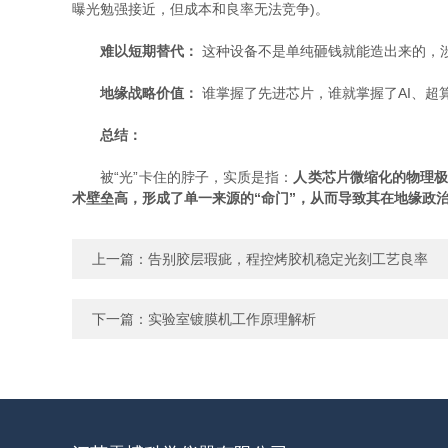
曝光勉强接近，但成本和良率无法竞争)。
难以短期替代：
​ 这种设备不是单纯砸钱就能造出来的
地缘战略价值：
​ 谁掌握了先进芯片，谁就掌握了AI、
总结：
被“光”卡住的脖子，实质是指：
人类芯片微缩化的物理极
术壁垒高，形成了单一来源的“命门”，从而导致其在地缘政治
上一篇：
告别胶层瑕疵，程控烤胶机稳定光刻工艺良率
下一篇：
实验室镀膜机工作原理解析