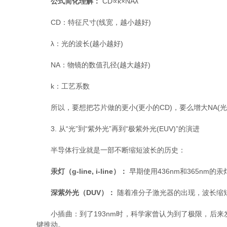
公式简化理解：
​ CD∝k×NAλ​
CD：特征尺寸(线宽，越小越好)
λ：光的波长(越小越好)
NA：物镜的数值孔径(越大越好)
k：工艺系数
所以，要想把芯片做的更小(更小的CD)，要么增大NA(
3. 从“光”到“紫外光”再到“极紫外光(EUV)”的演进
半导体行业就是一部不断缩短波长的历史：
汞灯（g-line, i-line）：
​ 早期使用436nm和365nm的
深紫外光（DUV）：
​ 随着准分子激光器的出现，波长缩短到2
小插曲：到了193nm时，科学家曾认为到了极限，后来发明
键推动。