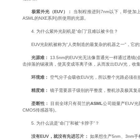
极紫外光（EUV）：
​ 当制程推进到7nm以下，即使
ASML的NXE系列)所使用的光源。
4. 为什么紫外光刻机是“命门”且难以被卡住？
EUV光刻机被称为“人类制造的最复杂的机器之一”，它的
光源难：
​ 13.5nm的EUV光无法像普通光一样通过
击掉落的锡液滴，使其变成等离子体，从而发出EUV光，收
环境难：
​ 空气分子会吸收EUV光，所以整个光路必须
精度难：
​ 镜子需要原子级别的平整度，整机涉及极其
垄断性：
​ 目前全球只有荷兰的
ASML
公司能量产EUV光
CMOS传感器等)。
5. 为什么说是“命门”和被“卡脖子”？
没有EUV，就没有先进芯片：
​ 如果想生产5nm、3n