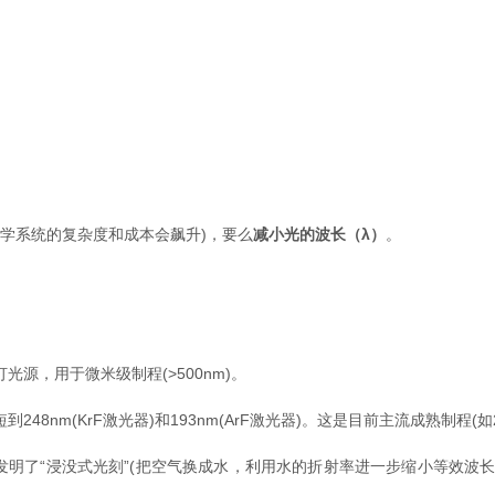
光学系统的复杂度和成本会飙升)，要么
减小光的波长（λ）
。
汞灯光源，用于微米级制程(>500nm)。
48nm(KrF激光器)和193nm(ArF激光器)。这是目前主流成熟制程(如28
了“浸没式光刻”(把空气换成水，利用水的折射率进一步缩小等效波长到