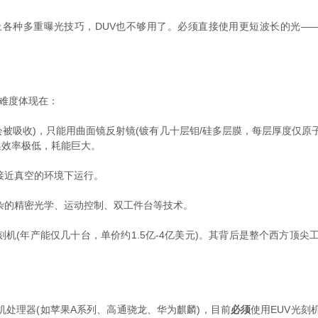
加上各种多重曝光技巧，DUV也不够用了。必须直接使用更短波长的光—
难度体现在：
透镜(会被吸收)，只能用曲面镜反射镜(镀有几十层钼/硅多层膜，每层厚度仅
集效率极低，耗能巨大。
在接近真空的环境下运行。
复杂的精密光学、运动控制、双工件台等技术。
刻机(年产能仅几十台，单价约1.5亿-4亿美元)。其背后是整个西方顶尖
m手机处理器(如苹果A系列、高通骁龙、华为麒麟)，目前
必须
使用EUV光刻