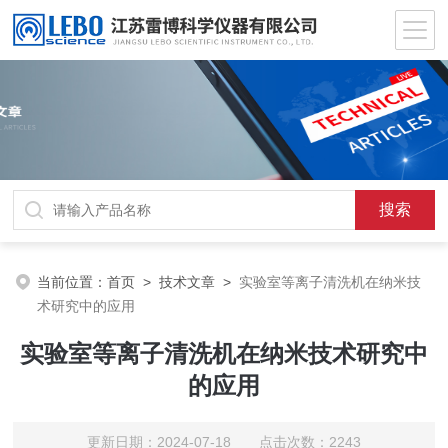
当前位置：
首页
>
技术文章
>
实验室等离子清洗机在纳米技
术研究中的应用
实验室等离子清洗机在纳米技术研究中
的应用
更新日期：2024-07-18 点击次数：2243