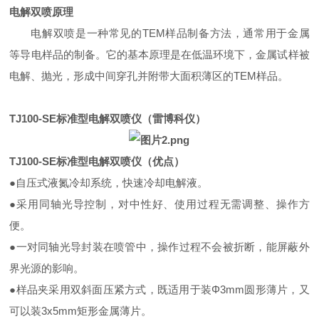
电解双喷原理
电解双喷是一种常见的TEM样品制备方法，通常用于金属
等导电样品的制备。它的基本原理是在低温环境下，金属试样被
电解、抛光，形成中间穿孔并附带大面积薄区的TEM样品。
TJ100-SE标准型电解双喷仪（雷博科仪）
TJ100-SE标准型电解双喷仪（优点）
●
自压式液氮冷却系统，快速冷却电解液。
●
采用同轴光导控制，对中性好、使用过程无需调整、操作方
便。
●
一对同轴光导封装在喷管中，操作过程不会被折断，能屏蔽外
界光源的影响。
●
样品夹采用双斜面压紧方式，既适用于装Φ3mm圆形薄片，又
可以装3x5mm矩形金属薄片。