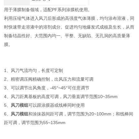
用于薄膜制备领域，适配PF系列涂膜机使用。
利用压缩气体进入风刀后形成的高强度气体薄膜，均匀涂布溶液，同
时快速带走溶液中的溶剂成分。促进均匀地爆发式成核及生长，从而
制备结晶性好、大范围内均一、平整、无缺陷、无孔洞的高质量薄
膜。
1、风刀气流均匀，长度可定制
2、精密调压阀精确控制，出风压力和流量可调
3、可以调节出风角度，-45°~45°可任意调节
4、风刀距离基板的高度可调，风刀垂直调节范围10~35mm
5、
风刀模组
可以跟涂膜器或线棒同时使用
6、
风刀模组
和涂抹器间距可调，调节范围为20~100mm；和线棒间
距可调，调节范围为55~135mm